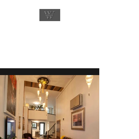
WILITTON İSTANBUL
TEKSTİL GAYRİMENKUL
MİMARLIK TURZİM VE
OTOMATİV